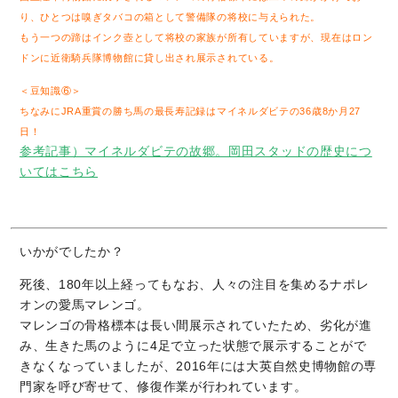
り、ひとつは嗅ぎタバコの箱として警備隊の将校に与えられた。
もう一つの蹄はインク壺として将校の家族が所有していますが、現在はロン
ドンに近衛騎兵隊博物館に貸し出され展示されている。
＜豆知識⑥＞
ちなみにJRA重賞の勝ち馬の最長寿記録はマイネルダビテの36歳8か月27
日！
参考記事）マイネルダビテの故郷。岡田スタッドの歴史につ
いてはこちら
いかがでしたか？
死後、180年以上経ってもなお、人々の注目を集めるナポレ
オンの愛馬マレンゴ。
マレンゴの骨格標本は長い間展示されていたため、劣化が進
み、生きた馬のように4足で立った状態で展示することがで
きなくなっていましたが、2016年には大英自然史博物館の専
門家を呼び寄せて、修復作業が行われています。