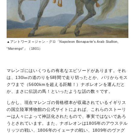
▲アントワーヌ＝ジャン・グロ「Napoleon Bonaparte’s Arab Stallion,
“Marengo”」（1801）
マレンゴにはいくつもの有名なエピソードがあります。それ
は、130㎞の道のりを5時間で走り切ったとか、パリからモス
クワまで（5600kmを超える距離！）ナポレオンを運んだと
か、まさに伝説の馬！といったような話の数々です。
しかし、現在マレンゴの骨格標本が収蔵されているイギリス
の国立陸軍博物館の公式サイトによれば、これらのストーリ
ーは人々によって神話化されたもので、事実ではないであろ
うとされています。また、ナポレオンは1805年のアウステル
リッツの戦い、1806年のイェーナの戦い、1809年のヴァグ