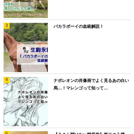
3
パカラボーイの血統解説！
4
ナポレオンの肖像画でよく見るあの白い
馬…！マレンゴって知って…
5