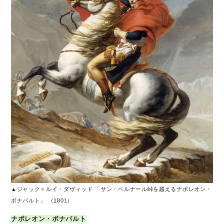
▲ジャック＝ルイ・ダヴィッド 「サン・ベルナール峠を越えるナポレオン・
ボナパルト」 （1801）
ナポレオン・ボナパルト