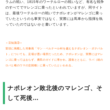
ラムの戦い、1815年のワーテルローの戦いなど、有名な戦争
のすべてでマレンゴに乗ったといわれていますが、同サイト
は、最後ワーテルローの戦いでナポレオンがマレンゴに乗っ
ていたというのも事実ではなく、実際には馬車から指揮を執
っていたのではないかと書いています。
＜豆知識③＞
冒頭に掲載した肖像画「サン・ベルナール峠を越えるナポレオン・ボナパル
ト」についても、足場が悪い場所だったため、ナポレオンは、実際にはマレ
ンゴに乗ってはおらず、農民のガイドに導かれ、護衛とともに、ラバ（雄の
ロバと雌のウマの交雑種）に乗っていたといわれる。
ナポレオン敗北後のマレンゴ、そ
して死後…