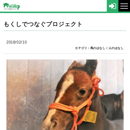
tog
nav
もくしでつなぐプロジェクト
2018/02/10
カテゴリ：
馬のはなし
/
人のはなし