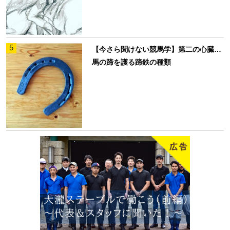
5
【今さら聞けない競馬学】第二の心臓…
馬の蹄を護る蹄鉄の種類