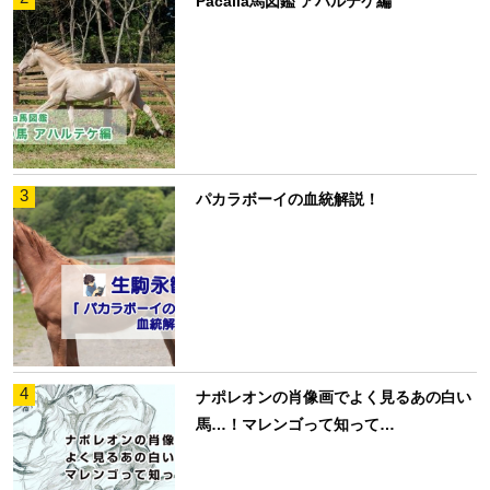
Pacalla馬図鑑 アハルテケ編
3
パカラボーイの血統解説！
4
ナポレオンの肖像画でよく見るあの白い
馬…！マレンゴって知って…