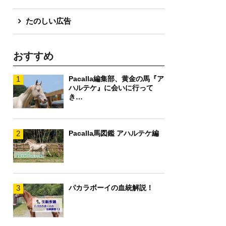
たのしい広告
おすすめ
1
Pacalla編集部、黄金の馬『ア
ハルテケ』に会いに行って
き…
2
Pacalla馬図鑑 アハルテケ編
3
パカラボーイの血統解説！