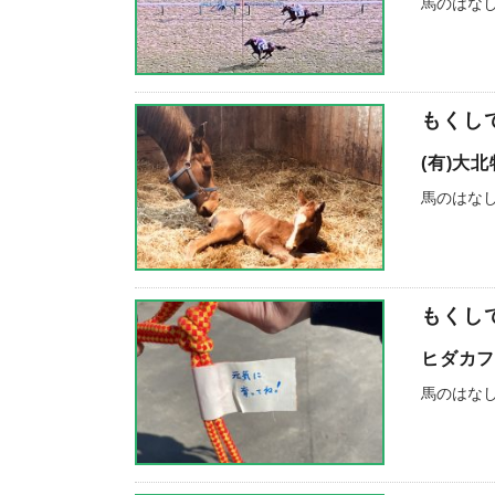
馬のはな
もくし
(有)大
馬のはな
もくし
ヒダカ
馬のはな