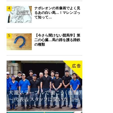
4
ナポレオンの肖像画でよく見
るあの白い馬…！マレンゴっ
て知って…
5
【今さら聞けない競馬学】第
二の心臓…馬の蹄を護る蹄鉄
の種類