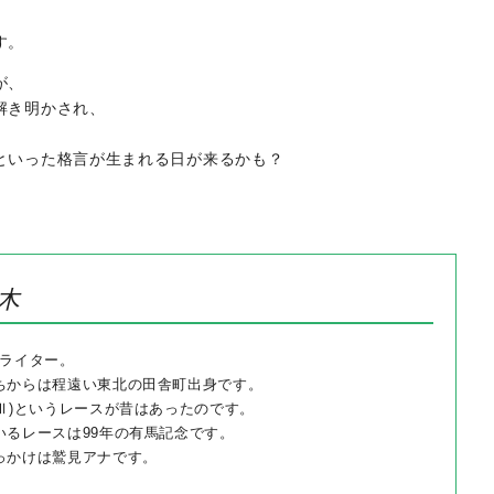
す。
が、
解き明かされ、
といった格言が生まれる日が来るかも？
木
新米ライター。
ちからは程遠い東北の田舎町出身です。
Ⅲ)というレースが昔はあったのです。
いるレースは99年の有馬記念です。
っかけは鷲見アナです。