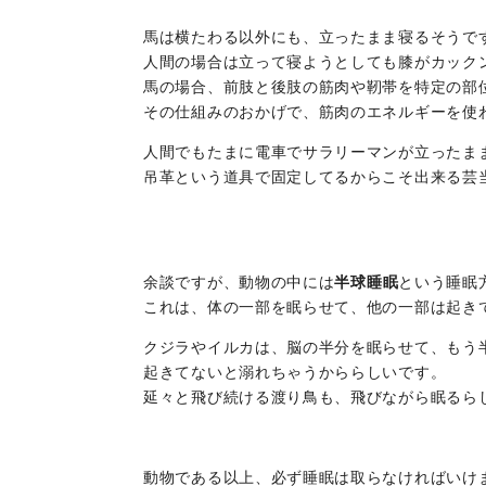
馬は横たわる以外にも、立ったまま寝るそうで
人間の場合は立って寝ようとしても膝がカック
馬の場合、前肢と後肢の筋肉や靭帯を特定の部
その仕組みのおかげで、筋肉のエネルギーを使
人間でもたまに電車でサラリーマンが立ったま
吊革という道具で固定してるからこそ出来る芸
余談ですが、動物の中には
半球睡眠
という睡眠
これは、体の一部を眠らせて、他の一部は起き
クジラやイルカは、脳の半分を眠らせて、もう
起きてないと溺れちゃうかららしいです。
延々と飛び続ける渡り鳥も、飛びながら眠るら
動物である以上、必ず睡眠は取らなければいけ