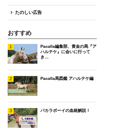
たのしい広告
おすすめ
1
Pacalla編集部、黄金の馬『ア
ハルテケ』に会いに行って
き…
2
Pacalla馬図鑑 アハルテケ編
3
パカラボーイの血統解説！