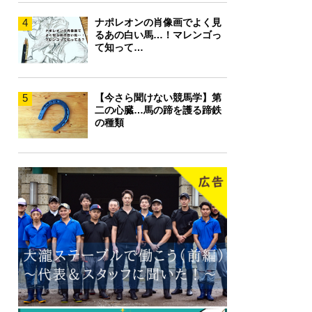
4
ナポレオンの肖像画でよく見
るあの白い馬…！マレンゴっ
て知って…
5
【今さら聞けない競馬学】第
二の心臓…馬の蹄を護る蹄鉄
の種類