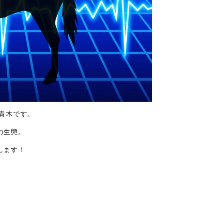
青木です。
の生態。
します！