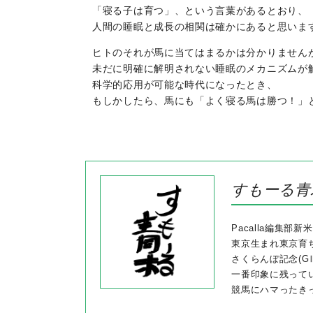
「寝る子は育つ」、という言葉があるとおり、
人間の睡眠と成長の相関は確かにあると思いま
ヒトのそれが馬に当てはまるかは分かりません
未だに明確に解明されない睡眠のメカニズムが
科学的応用が可能な時代になったとき、
もしかしたら、馬にも「よく寝る馬は勝つ！」
すもーる青
Pacalla編集部
東京生まれ東京育
さくらんぼ記念(G
一番印象に残って
競馬にハマったき