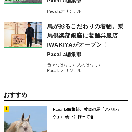
Pacalla編集部
Pacallaオリジナル
馬が彩るこだわりの着物。乗
馬倶楽部銀座に老舗呉服店
IWAKIYAがオープン！
Pacalla編集部
色々なはなし
人のはなし
Pacallaオリジナル
おすすめ
1
Pacalla編集部、黄金の馬『アハルテ
ケ』に会いに行ってき…