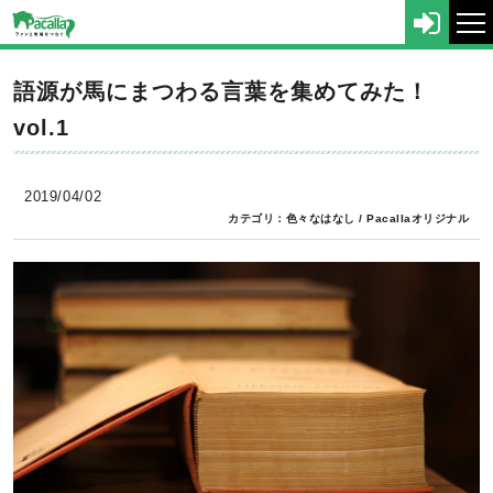
tog
nav
語源が馬にまつわる言葉を集めてみた！
vol.1
2019/04/02
カテゴリ：
色々なはなし
/
Pacallaオリジナル