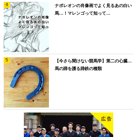
4
ナポレオンの肖像画でよく見るあの白い
馬…！マレンゴって知って…
5
【今さら聞けない競馬学】第二の心臓…
馬の蹄を護る蹄鉄の種類