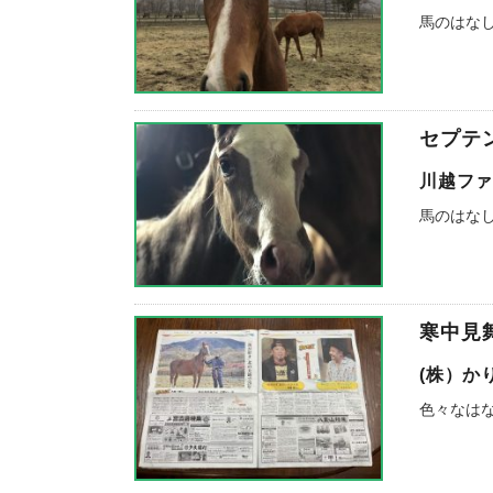
馬のはな
セプテ
川越フ
馬のはな
寒中見
(株）か
色々なは