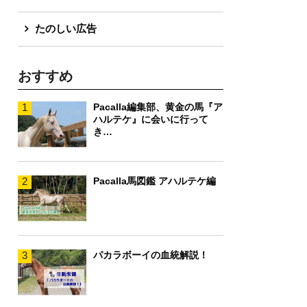
たのしい広告
おすすめ
1
Pacalla編集部、黄金の馬『ア
ハルテケ』に会いに行って
き…
2
Pacalla馬図鑑 アハルテケ編
3
パカラボーイの血統解説！