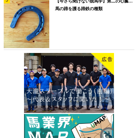
【今さら聞けない競馬学】第二の心臓…
馬の蹄を護る蹄鉄の種類