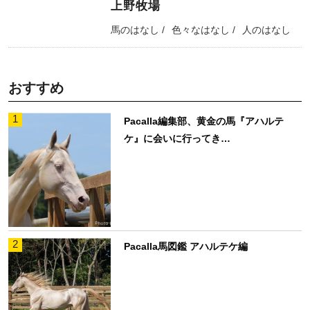
上野牧場
馬のはなし
色々なはなし
人のはなし
おすすめ
1
Pacalla編集部、黄金の馬『アハルテ
ケ』に会いに行ってき…
2
Pacalla馬図鑑 アハルテケ編