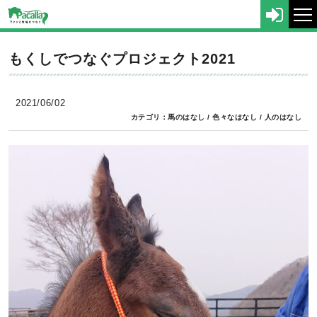
tog
nav
もくしでつなぐプロジェクト2021
2021/06/02
カテゴリ：
馬のはなし
/
色々なはなし
/
人のはなし