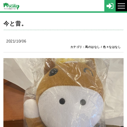
tog
nav
今と昔。
2021/10/06
カテゴリ：
馬のはなし
/
色々なはなし