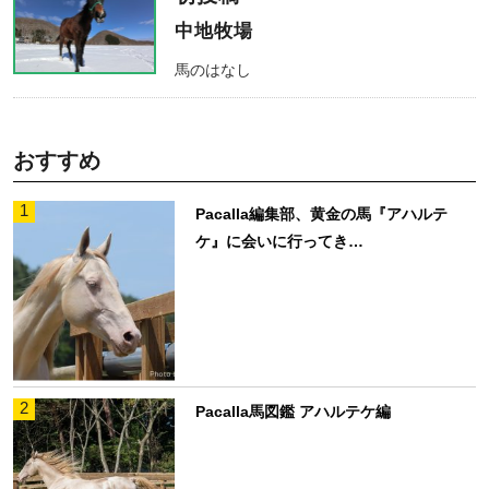
中地牧場
馬のはなし
おすすめ
1
Pacalla編集部、黄金の馬『アハルテ
ケ』に会いに行ってき…
2
Pacalla馬図鑑 アハルテケ編