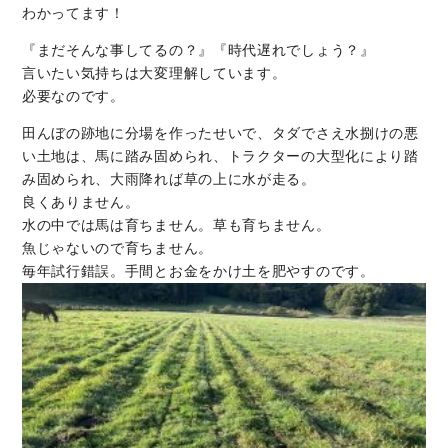
わかってます！
『まだそんな事してるの？』『時代遅れでしょう？』
言いたい気持ちは大変理解しています。
必要なのです。
田んぼの跡地に分場を作ったせいで、タダでさえ水捌けの悪
い土地は、馬に踏み固められ、トラクターの大型化により踏
み固められ、大雨降れば草の上に水が走る。
良くありません。
水の中では馬は育ちません。草も育ちません。
魚じゃないので育ちません。
毎年試行錯誤。手間とお金をかけ土を肥やすのです。