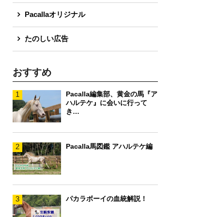
Pacallaオリジナル
たのしい広告
おすすめ
1
Pacalla編集部、黄金の馬『ア
ハルテケ』に会いに行って
き…
2
Pacalla馬図鑑 アハルテケ編
3
パカラボーイの血統解説！