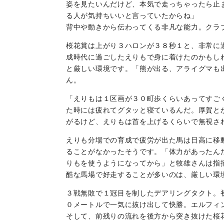
姿を見たいんだけど、本気で走っちゃったら止
る人が気持ちいいと言っていたからね」
背中や動きから伝わってくる非凡な能力。クラ
桜花賞は上がり３ハロンが３８秒１と、非常に
成時代に過ごしたえりもで身に着けたのかもし
と厳しい環境です。「熊が出る、アライグマも
ん。
「えりもは１区画が３０町歩くらいあってすご
た時には疲れてグタッと寝ているんだ。厚賀と
がるけど、えりもは首を上げるくらいで無視さ
えりも分場での育成で疲労が出た馬は日高に移
ることがなかったそうです。「体力があったん
りもを使うようになってから」と牧雄さんは指
酷な馬場で好走することが多いのは、厳しい環
３戦無敗で１冠目を制したデアリングタクト。
０メートルで一気に抜け出して快勝。エルフィ
そして、前残りの流れを後方から突き抜けた桜