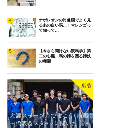
4
ナポレオンの肖像画でよく見
るあの白い馬…！マレンゴっ
て知って…
5
【今さら聞けない競馬学】第
二の心臓…馬の蹄を護る蹄鉄
の種類