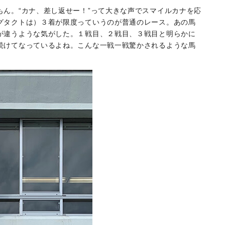
ん。“カナ、差し返せー！”って大きな声でスマイルカナを応
グタクトは）３着が限度っていうのが普通のレース。あの馬
が違うような気がした。１戦目、２戦目、３戦目と明らかに
続けてなっているよね。こんな一戦一戦驚かされるような馬