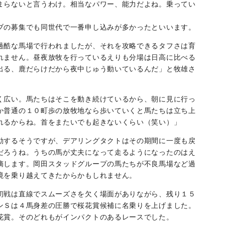
まらないと言うわけ。相当なパワー、能力だよね。乗ってい
ブの募集でも同世代で一番申し込みが多かったといいます。
過酷な馬場で行われましたが、それを攻略できるタフさは育
れません。昼夜放牧を行っているえりも分場は日高に比べる
出る、鹿だらけだから夜中じゅう動いているんだ」と牧雄さ
く広い。馬たちはそこを動き続けているから、朝に見に行っ
か普通の１０町歩の放牧地なら歩いていくと馬たちは立ち上
れるからね。首をまたいでも起きないくらい（笑い）」
動するそうですが、デアリングタクトはその期間に一度も戻
だろうね。うちの馬が丈夫になって走るようになったのはえ
摘します。岡田スタッドグループの馬たちが不良馬場など過
境を乗り越えてきたからかもしれません。
初戦は直線でスムーズさを欠く場面がありながら、残り１５
ンＳは４馬身差の圧勝で桜花賞候補に名乗りを上げました。
花賞。そのどれもがインパクトのあるレースでした。