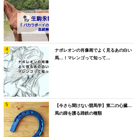
4
ナポレオンの肖像画でよく見るあの白い
馬…！マレンゴって知って…
5
【今さら聞けない競馬学】第二の心臓…
馬の蹄を護る蹄鉄の種類