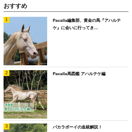
おすすめ
1
Pacalla編集部、黄金の馬『アハルテ
ケ』に会いに行ってき…
2
Pacalla馬図鑑 アハルテケ編
3
パカラボーイの血統解説！