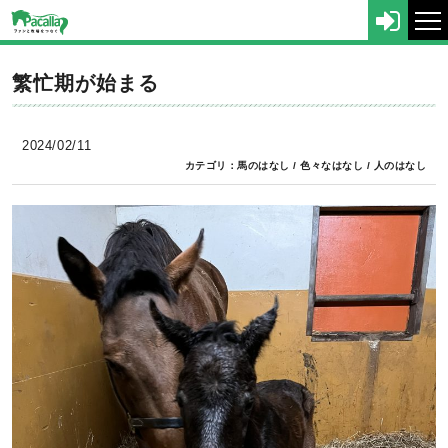
tog
nav
繁忙期が始まる
2024/02/11
カテゴリ：
馬のはなし
/
色々なはなし
/
人のはなし