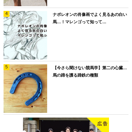
4
ナポレオンの肖像画でよく見るあの白い
馬…！マレンゴって知って…
5
【今さら聞けない競馬学】第二の心臓…
馬の蹄を護る蹄鉄の種類