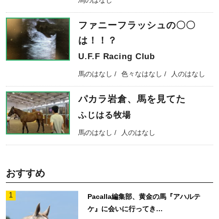
ファニーフラッシュの〇〇
は！！？
U.F.F Racing Club
馬のはなし
色々なはなし
人のはなし
パカラ岩倉、馬を見てた
ふじはる牧場
馬のはなし
人のはなし
おすすめ
1
Pacalla編集部、黄金の馬『アハルテ
ケ』に会いに行ってき…