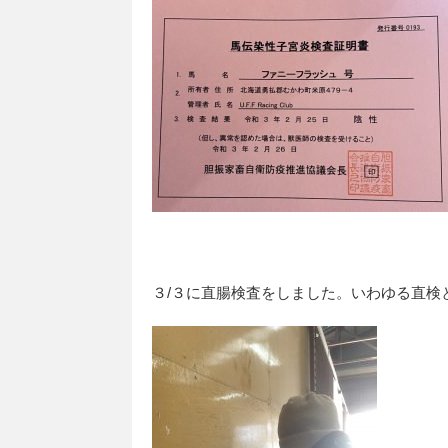
３/３に直腸検査をしました。いわゆる直検