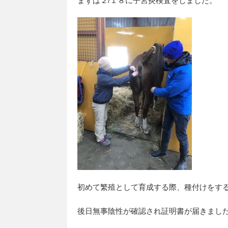
まずは２/１８に子宮炎検査をしました。
初めて繁殖として育成する際、種付けをす
後日無事陰性が確認され証明書が届きまし