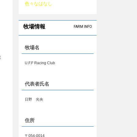
色々なはなし
牧場情報
FARM INFO
牧場名
ま
U.F.F Racing Club
代表者氏名
日野 光央
住所
〒054-0014