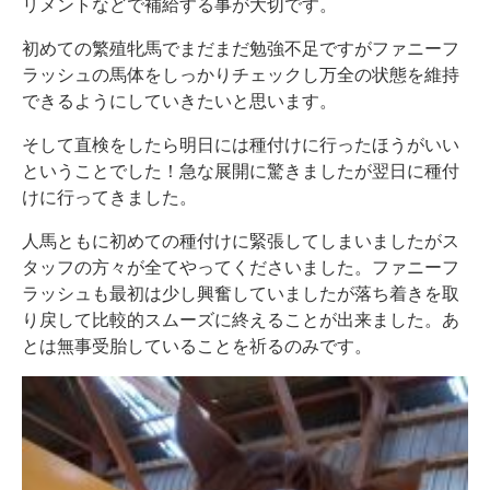
リメントなどで補給する事が大切です。
初めての繁殖牝馬でまだまだ勉強不足ですがファニーフ
ラッシュの馬体をしっかりチェックし万全の状態を維持
できるようにしていきたいと思います。
そして直検をしたら明日には種付けに行ったほうがいい
ということでした！急な展開に驚きましたが翌日に種付
けに行ってきました。
人馬ともに初めての種付けに緊張してしまいましたがス
タッフの方々が全てやってくださいました。ファニーフ
ラッシュも最初は少し興奮していましたが落ち着きを取
り戻して比較的スムーズに終えることが出来ました。あ
とは無事受胎していることを祈るのみです。