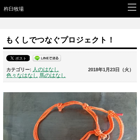
togg
navi
杵臼牧場
もくしでつなぐプロジェクト！
人のはなし
2018年1月23日（火）
色々なはなし
馬のはなし