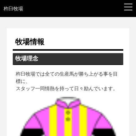
togg
navi
杵臼牧場
牧場情報
牧場理念
杵臼牧場では全ての生産馬が勝ち上がる事を目
標に、
スタッフ一同情熱を持って日々励んでいます。