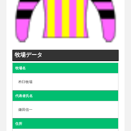
牧場データ
牧場名
杵臼牧場
代表者氏名
鎌田信一
住所