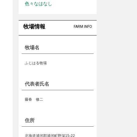
色々なはなし
牧場情報
FARM INFO
牧場名
ふじはる牧場
代表者氏名
藤春 修二
住所
北海道浦河郡浦河町野深15-22