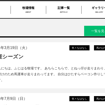
牧場情報
記事一覧
ギャラリ
ABOUT
ARTICLE
GALLERY
一覧を見
24年3月19日（火）
色々なはなし
馬のは
産シーズン
んにちは。ふじはる牧場です。 あちらこちらで、とねっ仔が走りまわり
付けのため馬運車が走りまわってます。 自分はひたすらベーコン作りし
す。
23年7月9日（日）
色々なはなし
馬のは