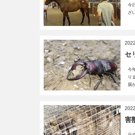
今
ざ
20
セ
今
り
届
20
害
只