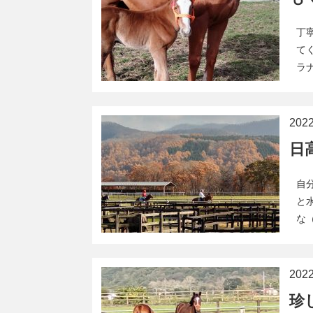
丁
て
ラ
20
日
自
と
な
20
珍