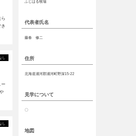
ふじはる牧場
走ら
代表者氏名
でき
藤春 修二
住所
なし
北海道浦河郡浦河町野深15-22
ュー
や
見学について
〇
なし
地図