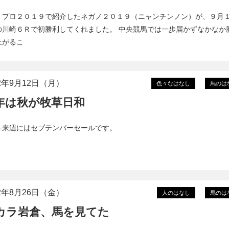
くプロ２０１９で紹介したネガノ２０１９（ニャンチンノン）が、９月
の川崎６Ｒで初勝利してくれました。 中央競馬では一歩届かずなかなか
上がるこ
22年9月12日（月）
色々なはなし
馬のは
年は秋が牧草日和
う来週にはセプテンバーセールです。
22年8月26日（金）
人のはなし
馬のは
カラ岩倉、馬を見てた