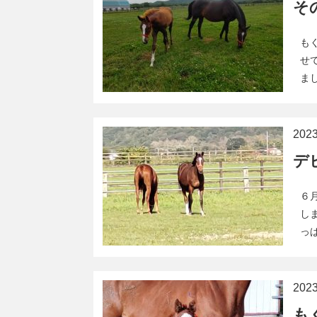
そ
も
せ
ま
20
デ
６
し
っ
20
も