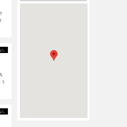
け
イ
なし
気
よう
なし