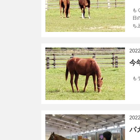
も
日
ち
20
今
も
20
パ