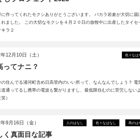
寧に作ってくれたモクシありがとうございます。 パカラ岩倉が大切に届
くれました。 この大切なモクシを４月２０日の放牧中に出産したタイセ
ナキラ２
22年12月10日（土）
色々なは
高ってナニ？
分の住んでる浦河町含め日高管内のいい所って、なんなんでしょう？ 電
水道通ってるし携帯の電波も繋がりますし、最低限住むのに苦労しない
（笑）
22年9月16日（金）
人のはなし
色々なはなし
馬のは
しく真面目な記事