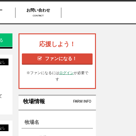
ー
お問い合わせ
CONTACT
る
応援しよう！
ファンになる！
なし
※ファンになるには
ログイン
が必要で
す
、
て
牧場情報
FARM INFO
牧場名
なし