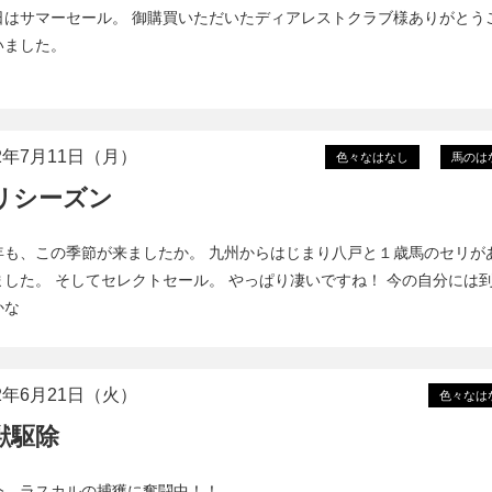
日はサマーセール。 御購買いただいたディアレストクラブ様ありがとう
いました。
22年7月11日（月）
色々なはなし
馬のは
リシーズン
年も、この季節が来ましたか。 九州からはじまり八戸と１歳馬のセリが
ました。 そしてセレクトセール。 やっぱり凄いですね！ 今の自分には
かな
22年6月21日（火）
色々なは
獣駆除
今、ラスカルの捕獲に奮闘中！！