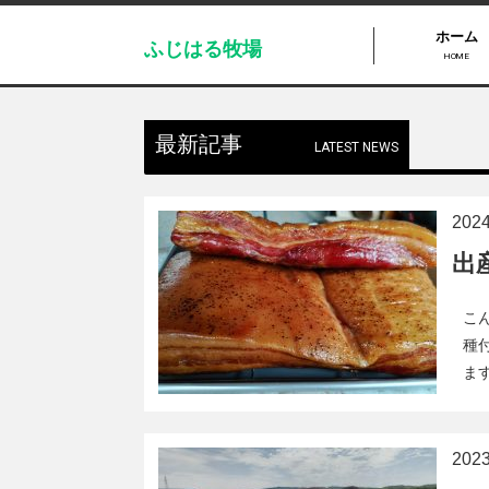
ホーム
ふじはる牧場
HOME
最新記事
LATEST NEWS
20
出
こ
種
ま
20