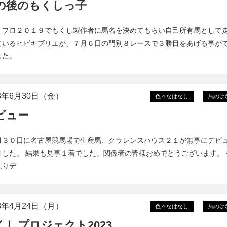
の後のもくしっ子
くプロ２０１９でもくし製作者に馬名を決めてもらい自己所有馬として
ているヒビキブリエが、７月６日の門別８レースで３勝目をあげる事が
した。
23年6月30日（金）
色々なはなし
馬のは
ビュー
月３０日に名古屋競馬場で生産馬、クラレンスハウス２１が無事にデビ
ました。 結果も見事１着でした。関係者の皆様おめでとうございます。 
ぱりデ
23年4月24日（月）
色々なはなし
馬のは
くしプロジェクト2023