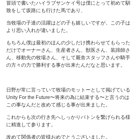
冒頭で書いたハイラブサンケイ号は僕にとって初めて馴
致をして坂路にも行けた馬であり、
当牧場の子達の活躍はどの子も嬉しいですが、この子は
より思い入れが違いました。
もちろん僕は最初のほんの少しだけ携わらせてもらった
だけでオーナーさん、生産者さん、獣医さん、装蹄師さ
ん、移動先の牧場さん、そして厩舎スタッフさんや騎手
の方々の力で勝利する事が出来たんだなと思います。
日野が常に言っていて牧場のモットーとして掲げている
Unity For the Future〜将来の為に結束する〜と言うのは
この事なんだと改めて感じる事が出来ました。
これからも次の行き先へしっかりバトンを繋げられる様
に精進して参ります。
改めて関係者の皆様おめでとうございました。