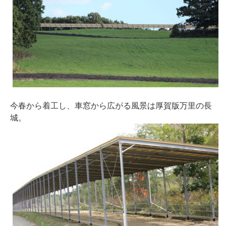
今春から着工し、車窓から広がる風景は厚賀版万里の長
城。