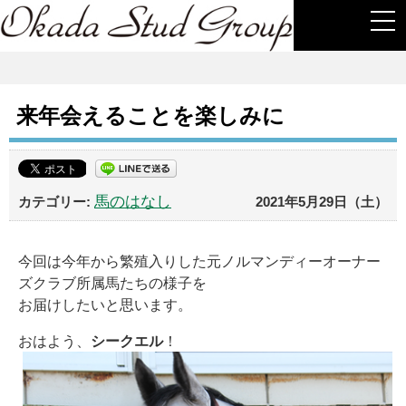
togg
navi
来年会えることを楽しみに
馬のはなし
2021年5月29日（土）
今回は今年から繁殖入りした元ノルマンディーオーナー
ズクラブ所属馬たちの様子を
お届けしたいと思います。
おはよう、
シークエル
！