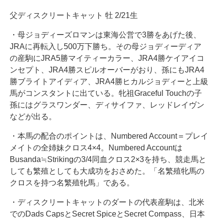
父ディスクリートキャット 牡 2/21生
・母ジョディーズロマンは東海公営で3勝をあげた後、
JRAに再転入し500万下勝ち。その母ジョディーディア
の産駒にJRA5勝マイティーカラー、JRA4勝ケイアイコ
ンセプト、JRA4勝スピルオーバーがおり、孫にもJRA4
勝ブライトアイディア、JRA4勝ヒカルジョディーと上級
馬がコンスタントに出ている。牝祖Graceful Touchの子
孫にはグラスワンダー、ディサイファ、レッドレイヴン
などが出る。
・本馬の配合のポイントは、Numbered Account＝プレイ
メイトの全姉妹クロス4×4。Numbered Accountは
Busanda≒Strikingの3/4同血クロス2×3を持ち、競走馬と
しても繁殖としても大成功をおさめた。「名繁殖牝馬の
クロスを持つ名繁殖牝馬」である。
・ディスクリートキャットのダートの代表産駒は、北米
でのDads CapsとSecret SpiceとSecret Compass、日本