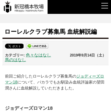
togg
navi
ローレルクラブ募集馬 血統解説編
色々なはなし
2019年9月14日（土）
馬のはなし
前回ご紹介したローレルクラブ募集馬の
ジョディーズロ
マン18
について、パカラでもお馴染み血統評論家の望田
潤さんに血統解説していただきました。
ジョディーズロマン18