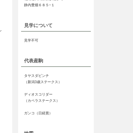
静内豊畑６８５−１
見学について
し
見学不可
代表産駒
タヤスダビンチ
（新潟3歳ステークス）
ディオスコリダー
（カペラステークス）
ガンコ（日経賞）