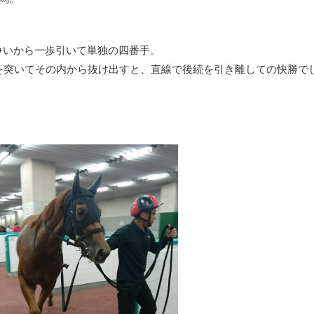
争いから一歩引いて単独の四番手。
を突いてその内から抜け出すと、直線で後続を引き離しての快勝で