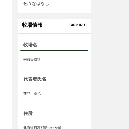
色々なはなし
牧場情報
FARM INFO
牧場名
㈱前谷牧場
代表者氏名
前谷 卓也
住所
北海道日高郡新ひだか町