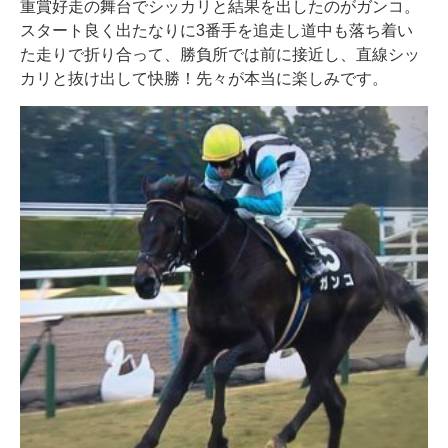
重賞好走の舞台でシッカリと結果を出したのがガンコ。
スタート良く出たなりに3番手を追走し道中も落ち着い
た走りで折り合って、勝負所では前に接近し、直線シッ
カリと抜け出して快勝！先々が本当に楽しみです。