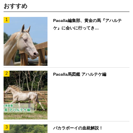
おすすめ
1
Pacalla編集部、黄金の馬『アハルテ
ケ』に会いに行ってき…
2
Pacalla馬図鑑 アハルテケ編
3
パカラボーイの血統解説！