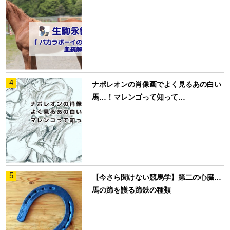
4
ナポレオンの肖像画でよく見るあの白い
馬…！マレンゴって知って…
5
【今さら聞けない競馬学】第二の心臓…
馬の蹄を護る蹄鉄の種類