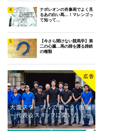
4
ナポレオンの肖像画でよく見
るあの白い馬…！マレンゴっ
て知って…
5
【今さら聞けない競馬学】第
二の心臓…馬の蹄を護る蹄鉄
の種類