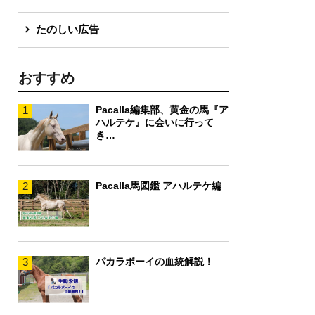
たのしい広告
おすすめ
1
Pacalla編集部、黄金の馬『ア
ハルテケ』に会いに行って
き…
2
Pacalla馬図鑑 アハルテケ編
3
パカラボーイの血統解説！