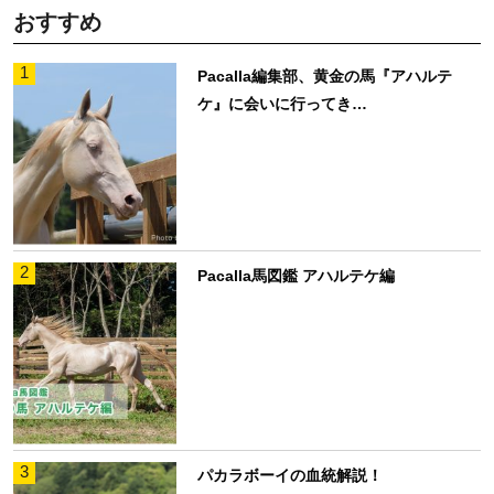
おすすめ
1
Pacalla編集部、黄金の馬『アハルテ
ケ』に会いに行ってき…
2
Pacalla馬図鑑 アハルテケ編
3
パカラボーイの血統解説！