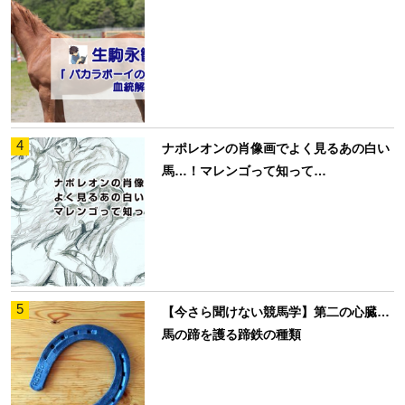
4
ナポレオンの肖像画でよく見るあの白い
馬…！マレンゴって知って…
5
【今さら聞けない競馬学】第二の心臓…
馬の蹄を護る蹄鉄の種類