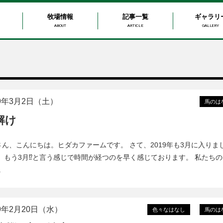
牧場情報
記事一覧
ギャラリ
ABOUT
ARTICLE
GALLERY
19年3月2日（土）
馬のは
解け
さん、こんにちは。ヒダカファームです。 さて、2019年も3月に入りま
。 もう3月⁉️と言う感じで時間が経つのを早く感じております。 私たちの
.
19年2月20日（水）
色々なはなし
馬のは