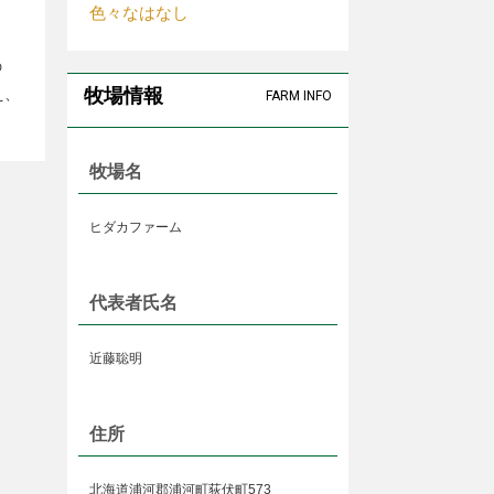
色々なはなし
の
牧場情報
え、
FARM INFO
牧場名
ヒダカファーム
代表者氏名
近藤聡明
住所
北海道浦河郡浦河町荻伏町573