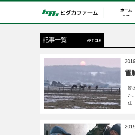
ホーム
HOME
記事一覧
ARTICLE
20
雪
皆
た
住..
20