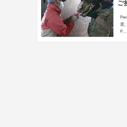
ご
P
度
P...